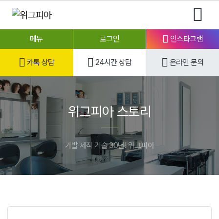
메뉴
로그인
인스타그램
카톡 상담
24시간 상담
온라인 문의
위그피아 스토리
가발 제작 기술 30년! 위그피아