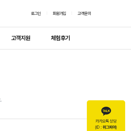
로그인
회원가입
고객문의
고객지원
체험후기
.
카카오톡 상담
(ID :
위그피아
)