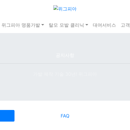
위그피아 명품가발
탈모 모발 클리닉
대여서비스
고객
공지사항
가발 제작 기술 30년! 위그피아
FAQ