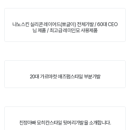
나노스킨 실리콘 레이어드(뽀글이) 전체가발 / 60대 CEO
님 제품 / 최고급 레미인모 사용제품
20대 가르마컷 애즈펌스타일 부분가발
친정아빠 모히칸스타일 뒷머리가발을 소개합니다.