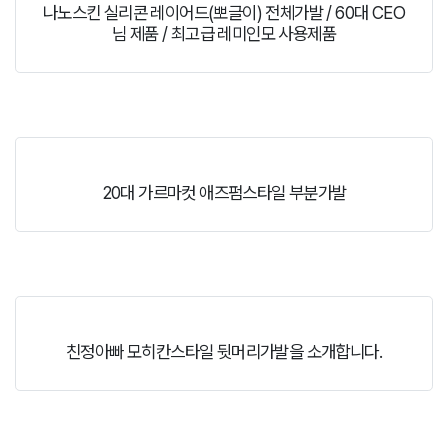
나노스킨 실리콘 레이어드(뽀글이) 전체가발 / 60대 CEO
님 제품 / 최고급 레미인모 사용제품
20대 가르마컷 애즈펌스타일 부분가발
친정아빠 모히칸스타일 뒷머리가발을 소개합니다.