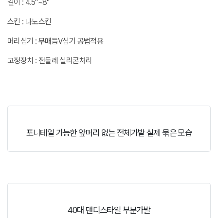
길이 : 4.5"~8"
스킨 : 나노스킨
머리심기 : 무매듭V심기 공법적용
고정장치 : 전둘레 실리콘처리
포니테일 가능한 앞머리 없는 전체가발 실제 묶은 모습
40대 댄디스타일 부분가발